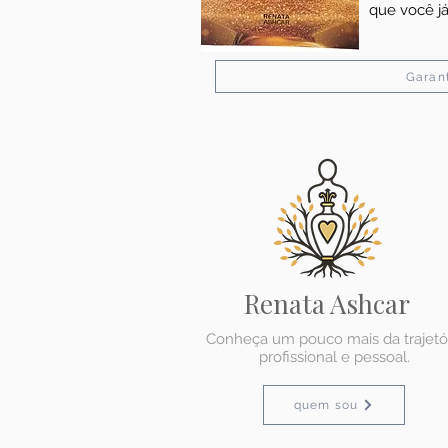
que você j
Garant
Renata Ashcar
Conheça um pouco mais da trajetó
profissional e pessoal.
quem sou