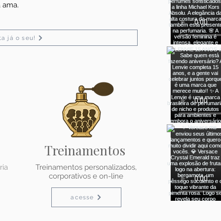
á ama.
a já o seu!
Treinamentos
ria
Treinamentos personalizados,
corporativos e on-line
acesse