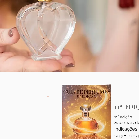
11ª. ED
11ª edição
São mais de
indicações p
sugestões p