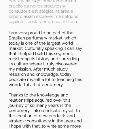
perfumaria, sigo firme também na
criação de novos produtos e
consultoria estratégica na área e
espero assim escrever mais alguns
capítulos desta perfumada história.
I am very proud to be part of the
Brazilian perfumery market, which
today is one of the largest world
market. Culturally speaking, I can say
that I helped build this segment,
registering its history and spreading
its culture where I truly discovered
my mission. After much study,
research and knowledge, today I
dedicate myself a lot to teaching this
wonderful art of perfumery.
Thanks to the knowledge and
relationships acquired over this
journey of so many years in the
perfumery, I also dedicate myself to
the creation of new products and
strategic consultancy in the area and
I hope with that, to write some more