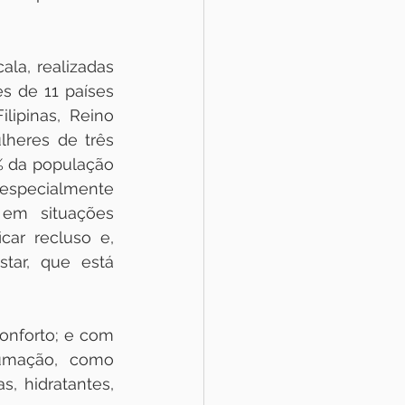
la, realizadas 
 de 11 países 
ilipinas, Reino 
heres de três 
% da população 
especialmente 
em situações 
ar recluso e, 
ar, que está 
nforto; e com 
mação, como 
, hidratantes, 