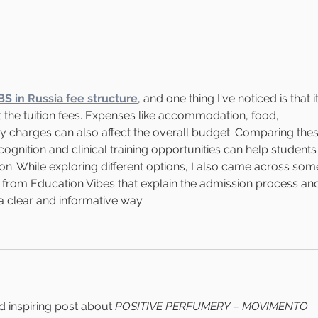
ORIENTAL, UM TERMO EM
VOC
DEBATE!
PER
S in Russia fee structure
, and one thing I've noticed is that it
 the tuition fees. Expenses like accommodation, food, 
ty charges can also affect the overall budget. Comparing thes
cognition and clinical training opportunities can help students
n. While exploring different options, I also came across som
 from Education Vibes that explain the admission process an
 a clear and informative way.
d inspiring post about 
POSITIVE PERFUMERY – MOVIMENTO 