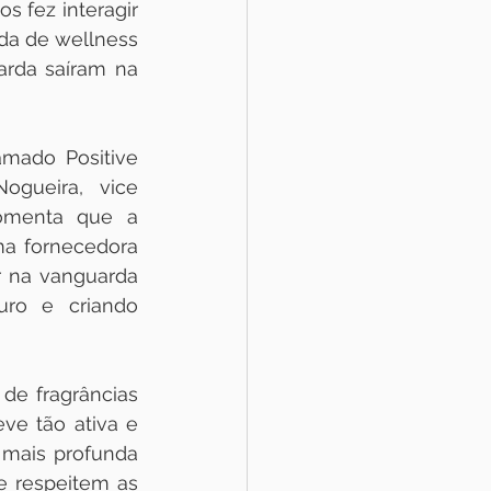
 fez interagir 
da de wellness 
da saíram na 
ado Positive 
ogueira, vice 
omenta que a 
a fornecedora 
r na vanguarda 
ro e criando 
e fragrâncias 
e tão ativa e 
 mais profunda 
 respeitem as 