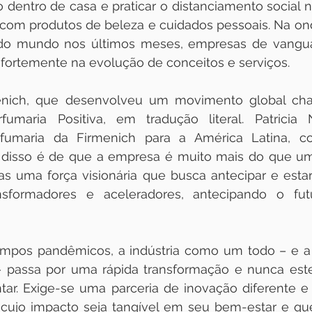
dentro de casa e praticar o distanciamento social nos
 com produtos de beleza e cuidados pessoais. Na on
o mundo nos últimos meses, empresas de vanguar
 fortemente na evolução de conceitos e serviços. 
nich, que desenvolveu um movimento global cham
umaria Positiva, em tradução literal. Patricia N
rfumaria da Firmenich para a América Latina, c
s disso é de que a empresa é muito mais do que um
as uma força visionária que busca antecipar e esta
sformadores e aceleradores, antecipando o futu
mpos pandêmicos, a indústria como um todo – e a d
– passa por uma rápida transformação e nunca estev
ntar. Exige-se uma parceria de inovação diferente e
 cujo impacto seja tangível em seu bem-estar e que