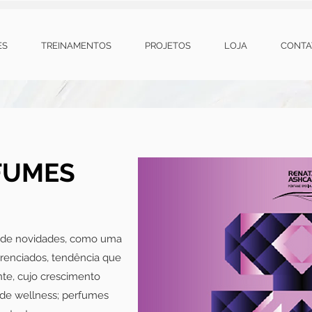
ES
TREINAMENTOS
PROJETOS
LOJA
CONTA
FUMES
e de novidades, como uma
erenciados, tendência que
nte, cujo crescimento
e wellness; perfumes