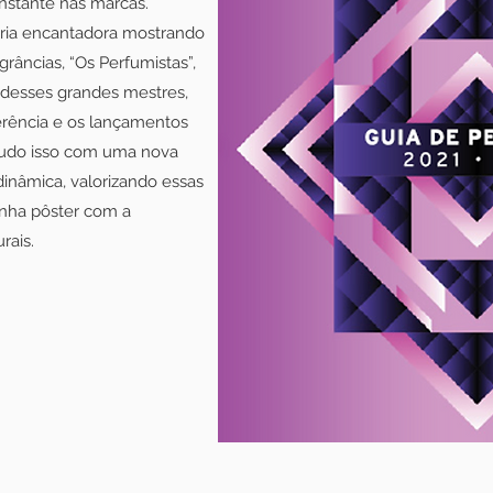
onstante nas marcas.
a encantadora mostrando
grâncias, “Os Perfumistas”,
 desses grandes mestres,
erência e os lançamentos
Tudo isso com uma nova
dinâmica, valorizando essas
nha pôster com a
rais.