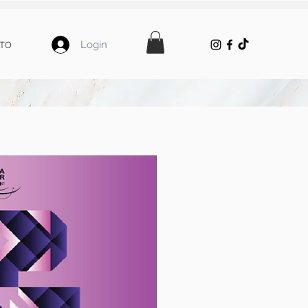
Login
TO